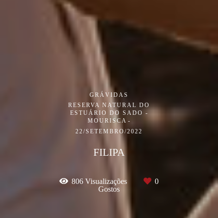
GRÁVIDAS
RESERVA NATURAL DO
ESTUÁRIO DO SADO -
MOURISCA
22/SETEMBRO/2022
FILIPA
806
Visualizações
0
Gostos